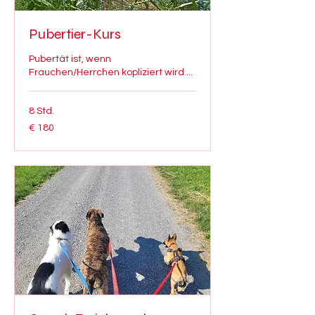
Pubertier-Kurs
Pubertät ist, wenn
Frauchen/Herrchen kopliziert wird ...
8 Std.
180
€ 180
Euro