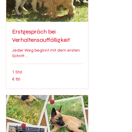
Erstgespräch bei
Verhaltensauffälligkeit
Jeder Weg beginnt mit dem ersten
Schritt ...
1 Std.
80
€ 80
Euro