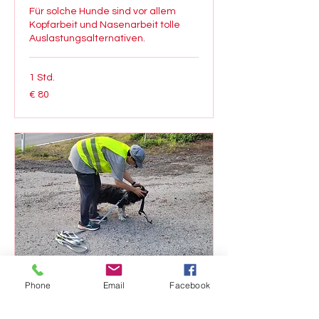
Für solche Hunde sind vor allem
Kopfarbeit und Nasenarbeit tolle
Auslastungsalternativen.
1 Std.
80
€ 80
Euro
Mantrail
Phone
Email
Facebook
Den Hund artgerecht auslasten